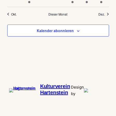
Veranstaltungen
Veranstaltung
Veranstaltungen
Veranstaltungen
Veranstaltung
Veranstaltung
Veranstal
Okt.
Dieser Monat
Dez.
Kalender abonnieren
Kulturverein
Design
Hartenstein
by