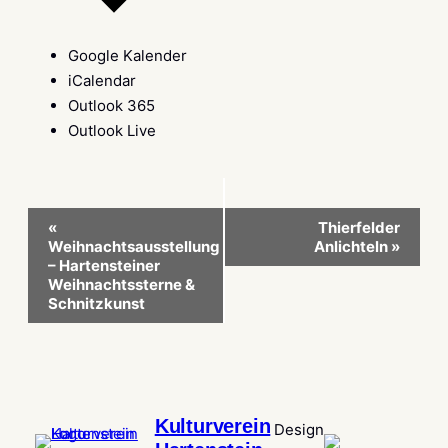
Google Kalender
iCalendar
Outlook 365
Outlook Live
Veranstaltung-
«
Thierfelder
Weihnachtsausstellung
Anlichteln
»
Navigation
– Hartensteiner
Weihnachtssterne &
Schnitzkunst
Kulturverein
Design