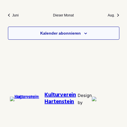
Veranstaltungen
Veranstaltungen
Veranstaltungen
Veranstaltungen
Veranstaltungen
Veranstaltungen
Veransta
Juni
Dieser Monat
Aug.
Kalender abonnieren
Kulturverein
Design
Hartenstein
by