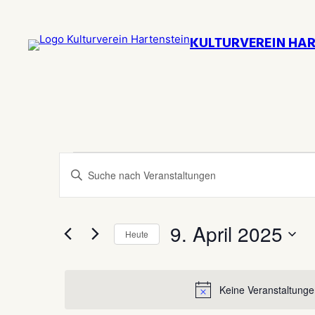
KULTURVEREIN HAR
Veranstaltungen
Veranstaltungen
Bitte
Suche
Schlüsselwort
für
eingeben.
und
Suche
9.
9. April 2025
Heute
Ansichten,
nach
Datum
Veranstaltungen
April
Navigation
wählen.
Schlüsselwort.
Keine Veranstaltunge
2025