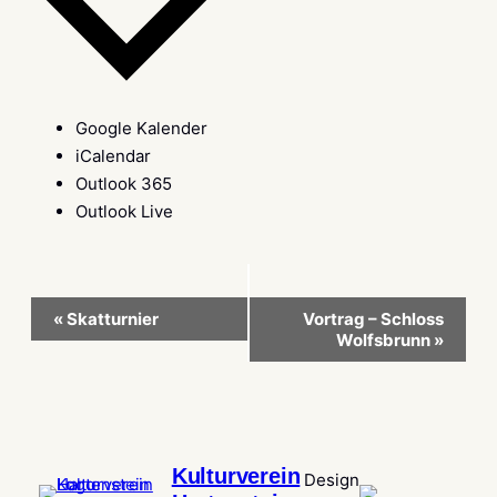
Google Kalender
iCalendar
Outlook 365
Outlook Live
Veranstaltung-
«
Skatturnier
Vortrag – Schloss
Wolfsbrunn
»
Navigation
Kulturverein
Design