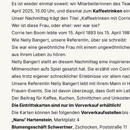
Es ist wieder einmal soweit: wir Mitarbeiterinnen des Te
April 2025, 15.00 Uhr, und diesmal zum
Kaffeetrinken
ein
Unser Nachmittag trägt den Titel „Kaffeetrinken mit Corri
Wer ist diese Frau, oder eher: wer war sie?
Corrie ten Boom lebte vom 15. April 1893 bis 15. April 19
Wie Nelly Bangert, unsere Referentin, über sie schreibt:
Sie war eine gewöhnliche Frau mit einem ungewöhnlichen G
aus ihrem Leben zu hören.
Nelly Bangert stellt an diesem Nachmittag eine inspiriere
Mitmenschen aufs Spiel gesetzt hat. Sie erzählt von Corri
alles trotz eigener schrecklicher Erlebnisse vor allem nac
Unsere Referentin Nelly Bangert lebt mit ihrem Mann in H
Frauen-Events. Sie ist davon überzeugt, dass Gott ein Le
Der Beitrag für Kaffee, Kuchen, Schnittchen und Unkosten
Die Eintrittskarten sind nur im Vorverkauf erhältlich!
Die Karten können bei folgenden
Vorverkaufsstellen
bis
„Nanu“ Hartenstein
, Marktplatz 4
Blumengeschäft Schwertner
, Zschocken, Poststraße 11